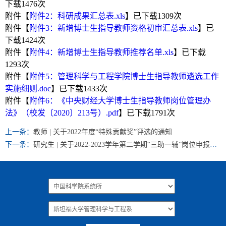
下载
1476
次
附件【
附件2：科研成果汇总表.xls
】已下载
1309
次
附件【
附件3：新增博士生指导教师资格初审汇总表.xls
】已
下载
1424
次
附件【
附件4：新增博士生指导教师推荐名单.xls
】已下载
1293
次
附件【
附件5：管理科学与工程学院博士生指导教师遴选工作
实施细则.doc
】已下载
1433
次
附件【
附件6：《中央财经大学博士生指导教师岗位管理办
法》（校发〔2020〕213号）.pdf
】已下载
1791
次
上一条：
教师 | 关于2022年度“特殊贡献奖”评选的通知
下一条：
研究生 | 关于2022-2023学年第二学期“三助一辅”岗位申报的通知