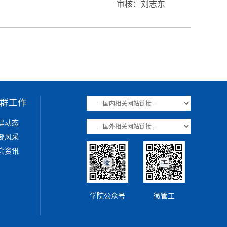
审核：刘志东
群工作
建动态
部风采
会资讯
学院公众号
微管工