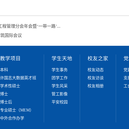
程管理分会年会暨‘一带一路’...
建筑国际会议
教学项目
学生天地
校友之家
党
本科
学生事务
校友动态
党
许国志大数据英才班
团学工作
校友访谈
支
学术性硕士
学生风采
校友相册
工
博士
管工影像
博士后
平安校园
专业硕士（MEM）
中外合作办学