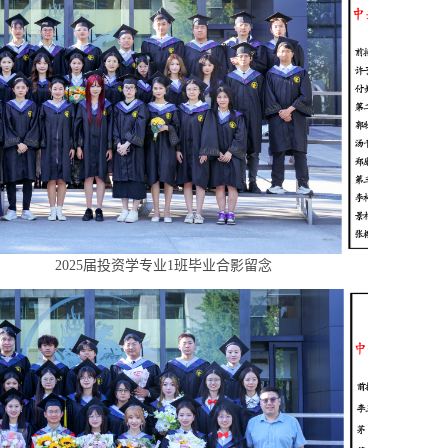
2025届投资学专业1班毕业合影留念