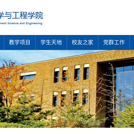
教学项目
学生天地
校友之家
党群工作