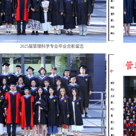
2025届管理科学专业毕业合影留念