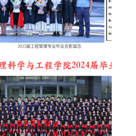
2025届工程管理专业毕业合影留念