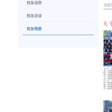
校友动态
当前
校友访谈
校友相册