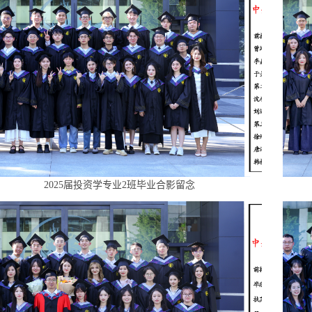
2025届投资学专业2班毕业合影留念