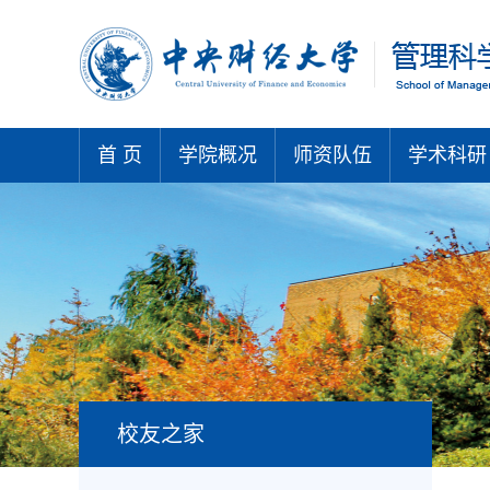
首 页
学院概况
师资队伍
学术科研
校友之家