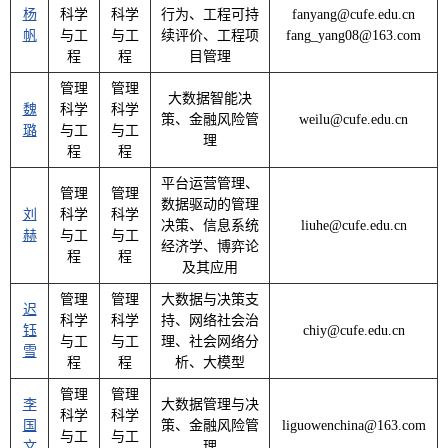
杨
科学
科学
行为、工程可持
fanyang@cufe.edu.cn
帆
与工
与工
续评价、工程项
fang_yang08@163.com
程
程
目管理
管理
管理
大数据智能决
魏
科学
科学
策、金融风险管
weilu@cufe.edu.cn
璐
与工
与工
理
程
程
平台运营管理、
管理
管理
数据驱动的管理
刘
科学
科学
决策、信息系统
liuhe@cufe.edu.cn
赫
与工
与工
经济学、博弈论
程
程
及其应用
管理
管理
大数据与决策支
迟
科学
科学
持、网络社会治
钰
chiy@cufe.edu.cn
与工
与工
理、社会网络分
雪
程
程
析、大模型
管理
管理
李
大数据管理与决
科学
科学
国
策、金融风险管
liguowenchina@163.com
与工
与工
文
理