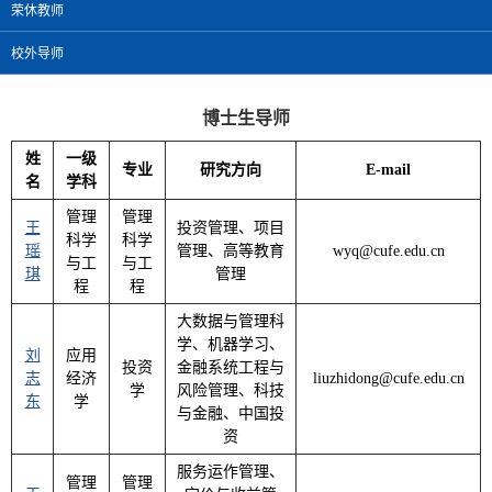
荣休教师
校外导师
博士生导师
姓
一级
专业
研究方向
E-mail
名
学科
管理
管理
王
投资管理、项目
科学
科学
瑶
管理、高等教育
wyq@cufe.edu.cn
与工
与工
琪
管理
程
程
大数据与管理科
学、机器学习、
刘
应用
投资
金融系统工程与
志
经济
liuzhidong@cufe.edu.cn
学
风险管理、科技
东
学
与金融、中国投
资
服务运作管理、
管理
管理