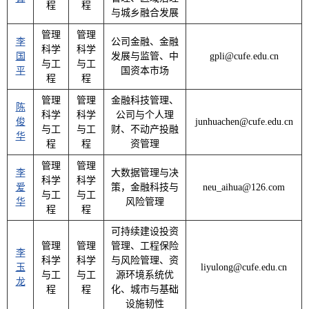
程
程
与城乡融合发展
管理
管理
李
公司金融、金融
科学
科学
国
发展与监管、中
gpli@cufe.edu.cn
与工
与工
平
国资本市场
程
程
管理
管理
金融科技管理、
陈
科学
科学
公司与个人理
俊
junhuachen@cufe.edu.cn
与工
与工
财、不动产投融
华
程
程
资管理
管理
管理
李
大数据管理与决
科学
科学
爱
策，金融科技与
neu_aihua@126.com
与工
与工
华
风险管理
程
程
可持续建设投资
管理
管理
管理、工程保险
李
科学
科学
与风险管理、资
玉
liyulong@cufe.edu.cn
与工
与工
源环境系统优
龙
程
程
化、城市与基础
设施韧性