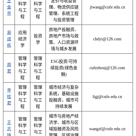
王
定价与收益管
科学
科学
金
理、物流供应链
jtwang@cufe.edu.cn
与工
与工
亭
管理、系统工程
程
程
与投资管理
房地产投融资、
易
应用
投资
房地产市场与政
成
经济
chdyi@126.com
学
策、人口资源环
栋
学
境与城乡发展
管理
管理
ESG投资/可持
周
科学
科学
续投资(绿色金
cufezhouj@126.com
君
与工
与工
融)
程
程
管理
管理
城市经济与复杂
李
科学
科学
系统，基础设施
桂
ligj@cufe.edu.cn
与工
与工
投融资，城市可
君
程
程
持续发展
城市与房地产经
管理
管理
王
济学、城市与区
科学
科学
志
域投融资及风险
wangzf@cufe.edu.cn
与工
与工
锋
管理、区域治理