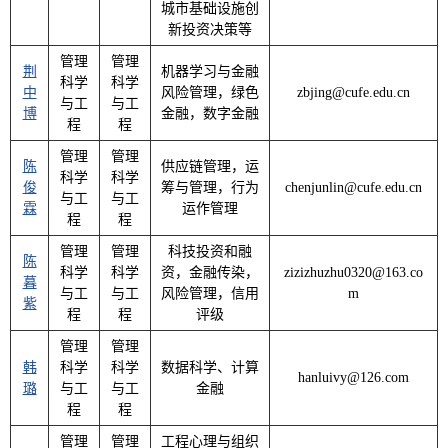
城市基础设施创
新投资决策等
管理
管理
荆
机器学习与金融
科学
科学
中
风险管理，绿色
zbjing@cufe.edu.cn
与工
与工
博
金融，数字金融
程
程
管理
管理
陈
供应链管理，运
科学
科学
俊
筹与管理，行为
chenjunlin@cufe.edu.cn
与工
与工
霖
运作管理
程
程
管理
管理
科技投资和融
陈
科学
科学
资，金融传染，
zizizhuzhu0320@163.co
暮
与工
与工
风险管理，信用
m
紫
程
程
评级
管理
管理
韩
科学
科学
数据科学、计算
hanluivy@126.com
璐
与工
与工
金融
程
程
管理
管理
工程心理与组织