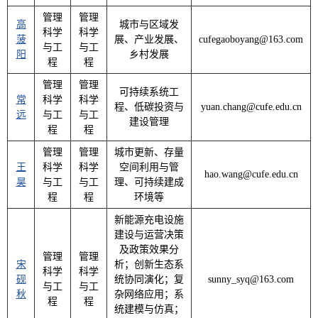
管理
管理
高
城市与区域发
科学
科学
菠
展、产业发展、
cufegaoboyang@163.com
与工
与工
阳
乡村发展
程
程
管理
管理
可持续系统工
常
科学
科学
程、低碳投资与
yuan.chang@cufe.edu.cn
远
与工
与工
建设管理
程
程
管理
管理
城市更新、存量
王
科学
科学
空间利用与管
hao.wang@cufe.edu.cn
昊
与工
与工
理、可持续建成
程
程
环境等
新能源充电设施
建设与运营决策
及政策效果分
管理
管理
宋
析；创新生态系
科学
科学
砚
统协同演化；复
sunny_syq@163.com
与工
与工
秋
杂网络应用；系
程
程
统建模与仿真；