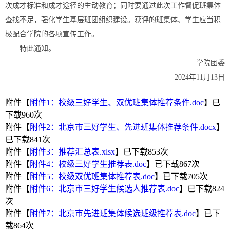
次成才标准和成才途径的生动教育；同时要通过此次工作督促班集体
查找不足，强化学生基层班团组织建设。获评的班集体、学生应当积
极配合学院的各项宣传工作。
特此通知。
学院团委
2024年11月13日
附件【
附件1：校级三好学生、双优班集体推荐条件.doc
】已
下载
960
次
附件【
附件2：北京市三好学生、先进班集体推荐条件.docx
】
已下载
841
次
附件【
附件3：推荐汇总表.xlsx
】已下载
853
次
附件【
附件4：校级三好学生推荐表.doc
】已下载
867
次
附件【
附件5：校级双优班集体推荐表.doc
】已下载
705
次
附件【
附件6：北京市三好学生候选人推荐表.doc
】已下载
824
次
附件【
附件7：北京市先进班集体候选班级推荐表.doc
】已下
载
864
次