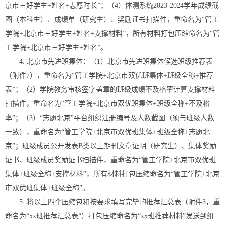
京市三好学生+姓名+志愿时长”；（4）体测系统2023-2024学年成绩截
图（本科生）、成绩单（研究生）、奖励证书扫描件，重命名为“管工
学院+北京市三好学生+姓名+支撑材料”，所有材料打包压缩命名为“管
工学院+北京市三好学生+姓名”。
4. 北京市先进班集体：（1）北京市先进班集体候选班级推荐表
（附件7），重命名为“管工学院+北京市双优班集体+班级全称+推荐
表”；（2）学院教务审核签字盖章的班级成绩不及格率计算支撑材料
扫描件，重命名为“管工学院+北京市双优班集体+班级全称+不及格
率”；（3）“志愿北京”平台组织注册编号及人数截图（须与班级人数
一致），重命名为“管工学院+北京市双优班集体+班级全称+志愿北
京”；班级成员公开发表B类以上期刊文章证明（研究生）、集体奖励
证书、班级成员奖励证书扫描件，重命名为“管工学院+北京市双优班
集体+班级全称+支撑材料”，所有材料打包压缩命名为“管工学院+北京
市双优班集体+班级全称”。
5. 将以上四个压缩包和按要求填写完毕的推荐汇总表（附件3，重
命名为“xx班推荐汇总表“）打包压缩命名为“xx班推荐材料”发送到组