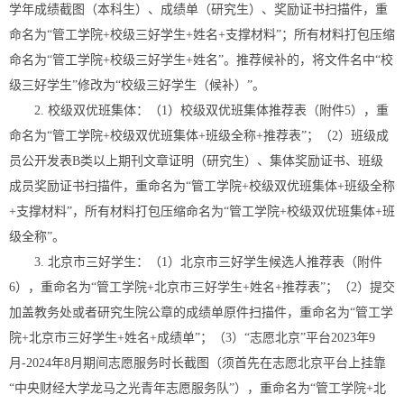
学年成绩截图（本科生）、成绩单（研究生）、奖励证书扫描件，重
命名为“管工学院+校级三好学生+姓名+支撑材料”；所有材料打包压缩
命名为“管工学院+校级三好学生+姓名”。推荐候补的，将文件名中“校
级三好学生”修改为“校级三好学生（候补）”。
2. 校级双优班集体：（1）校级双优班集体推荐表（附件5），重
命名为“管工学院+校级双优班集体+班级全称+推荐表”；（2）班级成
员公开发表B类以上期刊文章证明（研究生）、集体奖励证书、班级
成员奖励证书扫描件，重命名为“管工学院+校级双优班集体+班级全称
+支撑材料”，所有材料打包压缩命名为“管工学院+校级双优班集体+班
级全称”。
3. 北京市三好学生：（1）北京市三好学生候选人推荐表（附件
6），重命名为“管工学院+北京市三好学生+姓名+推荐表”；（2）提交
加盖教务处或者研究生院公章的成绩单原件扫描件，重命名为“管工学
院+北京市三好学生+姓名+成绩单”；（3）“志愿北京”平台2023年9
月-2024年8月期间志愿服务时长截图（须首先在志愿北京平台上挂靠
“中央财经大学龙马之光青年志愿服务队”），重命名为“管工学院+北