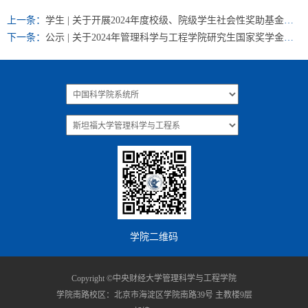
上一条：
学生 | 关于开展2024年度校级、院级学生社会性奖助基金项目评审工作的通知
下一条：
公示 | 关于2024年管理科学与工程学院研究生国家奖学金初审结果的公示
学院二维码
Copyright ©中央财经大学管理科学与工程学院
学院南路校区：北京市海淀区学院南路39号 主教楼9层