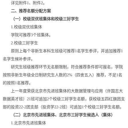
详见附件1、附件2。
二、推荐名额分配方案
（一）校级双优班集体和校级三好学生
1.校级双优班集体
学院可推荐3个班集体。
2.校级三好学生
原则上每个非新生本科生班级可推荐1名学生参评，并追加推荐1
名学生候补参评。
研究生班级推荐环节无名额限制，符合推荐条件即可报名，学院
按照非新生年级全日制研究生人数的2%（四舍五入）推荐，不足1名
的按照1名推荐。
上一年度荣获北京市先进班集体的大数据管理与应用（许国志大
数据英才班）21班可追加2个校级三好学生名额，获校级五四红旗团支
部的投资22-2团支部（投资学22-2班）可追加1个校级三好学生名额。
（二）北京市先进班集体、北京市三好学生候选人（集体）
1.北京市先进班集体