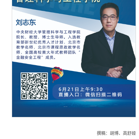
撰稿：胡博、高舒娅