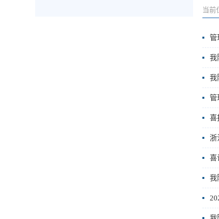
当前
管
我
我
管
喜
浙
喜
我
2
我