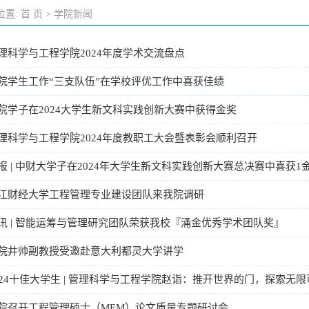
位置:
首 页
>
学院新闻
理科学与工程学院2024年度学术交流盘点
院学生工作“三支队伍”在学校评优工作中喜获佳绩
院学子在2024大学生新文科实践创新大赛中获得金奖
理科学与工程学院2024年度教职工大会暨表彰会顺利召开
报 | 中财大学子在2024年大学生新文科实践创新大赛总决赛中喜获1
江财经大学工程管理专业建设团队来我院调研
讯 | 智能运筹与管理研究团队荣获我校『涌金优秀学术团队奖』
院井帅副教授受邀赴意大利都灵大学讲学
024十佳大学生 | 管理科学与工程学院赵诣：推开世界的门，探索无限
院召开工程管理硕士（MEM）论文质量专题研讨会