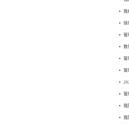
我
徐
管
数
管
管
2
管
我
我